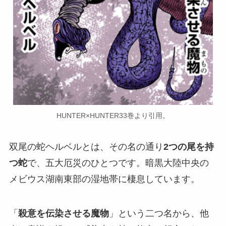
HUNTER×HUNTER33巻より引用。
双尾の蛇ヘルベルとは、その名の通り
2つの尾を持
つ蛇
で、五大厄災のひとつです。暗黒大陸中央の
メビウス湖南東部の湿地帯に棲息しています。
「
殺意を伝染させる魔物
」という二つ名から、他