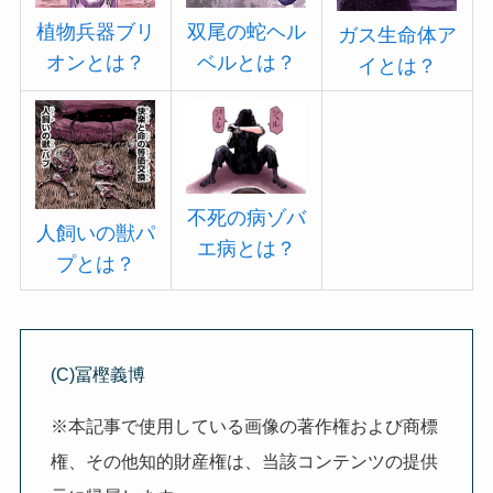
双尾の蛇ヘル
植物兵器ブリ
ガス生命体ア
ベルとは？
オンとは？
イとは？
不死の病ゾバ
人飼いの獣パ
エ病とは？
プとは？
(C)冨樫義博
※本記事で使用している画像の著作権および商標
権、その他知的財産権は、当該コンテンツの提供